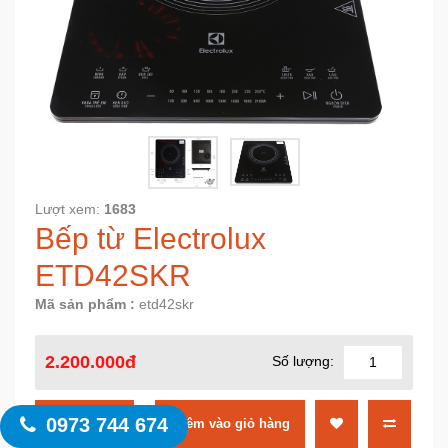
Lượt xem:
1683
Bếp từ Electrolux
ETD42SKR
Mã sản phẩm :
etd42skr
2.200.000đ
Số lượng:
0973 744 674
MUA NGAY