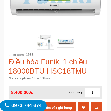
Lượt xem:
1933
Điều hòa Funiki 1 chiều
18000BTU HSC18TMU
Mã sản phẩm :
hsc18tmu
8.400.000đ
Số lượng:
0973 744 674
MUA NGAY