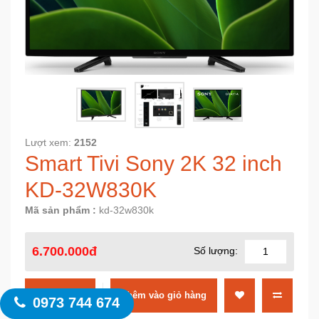
Lượt xem:
2152
Smart Tivi Sony 2K 32 inch
KD-32W830K
Mã sản phẩm :
kd-32w830k
6.700.000đ
Số lượng:
MUA NGAY
0973 744 674