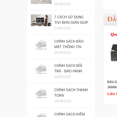
ĐIỆN ĐÚNG CÁCH,
08/08/2026
BỀN LÂU
7 CÁCH SỬ DỤNG
Đầ
TIVI ĐƠN GIẢN GIÚP
TĂNG TUỔI THỌ
07/08/2026
CHO TIVI NHÀ BẠN
CHÍNH SÁCH BẢO
MẬT THÔNG TIN
04/08/2026
CHÍNH SÁCH ĐỔI
TRẢ - BẢO HÀNH
04/08/2026
ĐẦU D
3600K
CHÍNH SÁCH THANH
Liên 
TOÁN
04/08/2026
CHÍNH SÁCH KIỂM