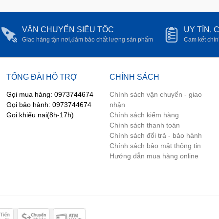
VẬN CHUYỂN SIÊU TỐC
UY TÍN,
Giao hàng tận nơi,đảm bảo chất lượng sản phẩm
Cam kết chín
TỔNG ĐÀI HỖ TRỢ
CHÍNH SÁCH
Gọi mua hàng: 0973744674
Chính sách vận chuyển - giao
Gọi bảo hành: 0973744674
nhận
Gọi khiếu nại(8h-17h)
Chính sách kiểm hàng
Chính sách thanh toán
Chính sách đổi trả - bảo hành
Chính sách bảo mật thông tin
Hướng dẫn mua hàng online