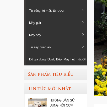
Tủ đông, tủ mát, tủ rượu
Máy giặt
Máy sấy
Tủ sấy quần áo
Đồ gia dụng (Quạt, Bếp, Máy hút mùi, Bình nóng lạnh...
Sản phẩm tiêu biểu
Tin tức mới nhất
HƯỚNG DẪN SỬ
DỤNG NỒI CƠM