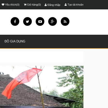
Yêu thích(0)
Giỏ hàng(0)
Tạo tài khoản
Đăng nhập
ĐỒ GIA DỤNG