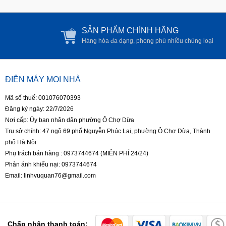
SẢN PHẨM CHÍNH HÃNG
Hàng hóa đa dạng, phong phú nhiều chủng loại
ĐIỆN MÁY MỌI NHÀ
Mã số thuế: 001076070393
Đăng ký ngày: 22/7/2026
Nơi cấp: Ủy ban nhân dân phường Ô Chợ Dừa
Trụ sở chính: 47 ngõ 69 phố Nguyễn Phúc Lai, phường Ô Chợ Dừa, Thành
phố Hà Nội
Phụ trách bán hàng : 0973744674 (MIỄN PHÍ 24/24)
Phản ánh khiếu nại: 0973744674
Email: linhvuquan76@gmail.com
Chấp nhận thanh toán: