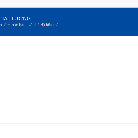
 CHẤT LƯỢNG
h sách bảo hành và chế độ hậu mãi