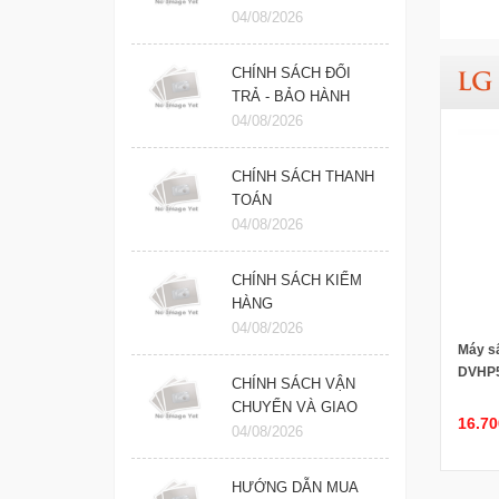
04/08/2026
CHÍNH SÁCH ĐỔI
LG
TRẢ - BẢO HÀNH
04/08/2026
CHÍNH SÁCH THANH
TOÁN
04/08/2026
CHÍNH SÁCH KIỂM
HÀNG
04/08/2026
Máy sấ
DVHP5
CHÍNH SÁCH VẬN
CHUYỂN VÀ GIAO
16.70
NHẬN
04/08/2026
HƯỚNG DẪN MUA