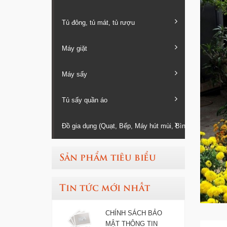
Tủ đông, tủ mát, tủ rượu
Máy giặt
Máy sấy
Tủ sấy quần áo
Đồ gia dụng (Quạt, Bếp, Máy hút mùi, Bình nóng lạnh...
Sản phẩm tiêu biểu
Tin tức mới nhất
CHÍNH SÁCH BẢO
MẬT THÔNG TIN