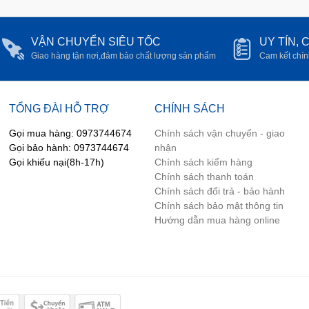
VẬN CHUYỂN SIÊU TỐC
UY TÍN,
Giao hàng tận nơi,đảm bảo chất lượng sản phẩm
Cam kết chín
TỔNG ĐÀI HỖ TRỢ
CHÍNH SÁCH
Gọi mua hàng: 0973744674
Chính sách vận chuyển - giao
Gọi bảo hành: 0973744674
nhận
Gọi khiếu nại(8h-17h)
Chính sách kiểm hàng
Chính sách thanh toán
Chính sách đổi trả - bảo hành
Chính sách bảo mật thông tin
Hướng dẫn mua hàng online