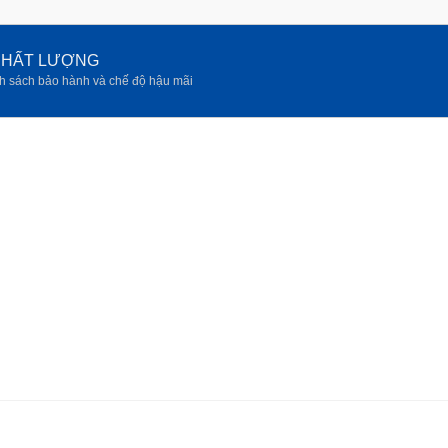
 CHẤT LƯỢNG
h sách bảo hành và chế độ hậu mãi