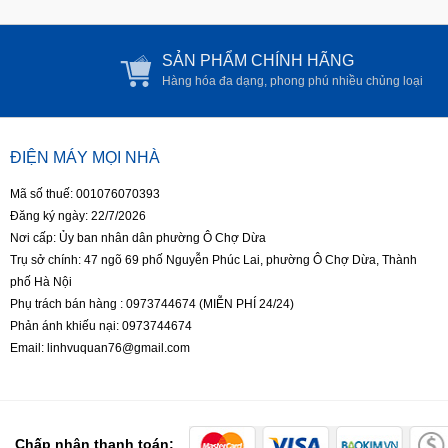
SẢN PHẨM CHÍNH HÃNG
Hàng hóa đa dạng, phong phú nhiều chủng loại
ĐIỆN MÁY MỌI NHÀ
Mã số thuế: 001076070393
Đăng ký ngày: 22/7/2026
Nơi cấp: Ủy ban nhân dân phường Ô Chợ Dừa
Trụ sở chính: 47 ngõ 69 phố Nguyễn Phúc Lai, phường Ô Chợ Dừa, Thành
phố Hà Nội
Phụ trách bán hàng : 0973744674 (MIỄN PHÍ 24/24)
Phản ánh khiếu nại: 0973744674
Email: linhvuquan76@gmail.com
Chấp nhận thanh toán: