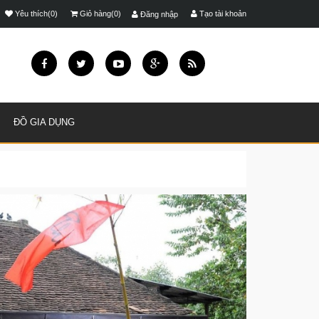
Yêu thích(0)
Giỏ hàng(0)
Tạo tài khoản
Đăng nhập
ĐỒ GIA DỤNG