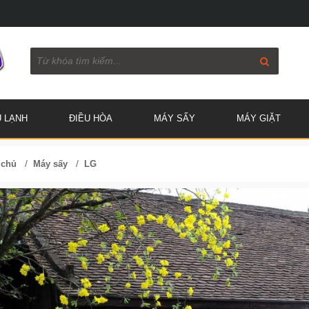
Ủ LẠNH
ĐIỀU HÒA
MÁY SẤY
MÁY GIẶT
/
/
 chủ
Máy sấy
LG