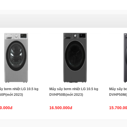
y bơm nhiệt LG 10.5 kg
Máy sấy bơm nhiệt LG 10.5 kg
Máy sấy bơ
0P(mới 2023)
DVHP50B(mới 2023)
DVHP50M(
0.000đ
16.500.000đ
15.700.0