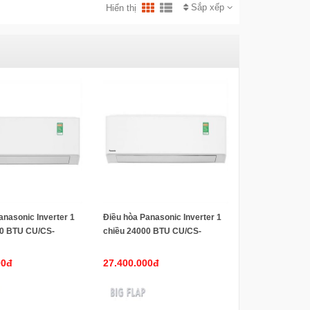
Sắp xếp
Hiển thị
anasonic Inverter 1
Điều hòa Panasonic Inverter 1
00 BTU CU/CS-
chiều 24000 BTU CU/CS-
mẫu 2025)
U24BKH-8(mẫu 2025)
00đ
27.400.000đ