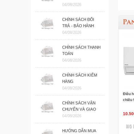
04/08/2026
CHÍNH SÁCH ĐỔI
Pa
TRẢ - BẢO HÀNH
04/08/2026
CHÍNH SÁCH THANH
TOÁN
04/08/2026
CHÍNH SÁCH KIỂM
HÀNG
04/08/2026
Điều h
chiều
CHÍNH SÁCH VẬN
U9BKH
CHUYỂN VÀ GIAO
10.50
NHẬN
04/08/2026
HƯỚNG DẪN MUA