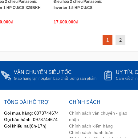
òa 2 chiều Panasonic
Điều hòa 2 chiều Panasonic
ter 1 HP CU/CS-XZ9BKH-
Inverter 1.5 HP CU/CS-
 2025)
XZ12BKH-8(mẫu 2025)
0.000đ
17.600.000đ
1
2
VẬN CHUYỂN SIÊU TỐC
UY TÍN,
Giao hàng tận nơi,đảm bảo chất lượng sản phẩm
Cam kết chín
TỔNG ĐÀI HỖ TRỢ
CHÍNH SÁCH
Gọi mua hàng: 0973744674
Chính sách vận chuyển - giao
Gọi bảo hành: 0973744674
nhận
Gọi khiếu nại(8h-17h)
Chính sách kiểm hàng
Chính sách thanh toán