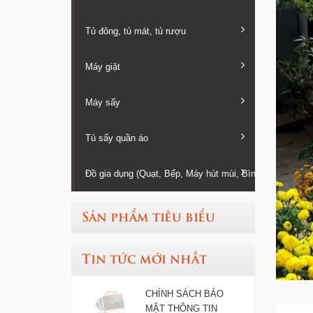
Tủ đông, tủ mát, tủ rượu
Máy giặt
Máy sấy
Tủ sấy quần áo
Đồ gia dụng (Quạt, Bếp, Máy hút mùi, Bình nóng lạnh...
Sản phẩm tiêu biểu
Tin tức mới nhất
CHÍNH SÁCH BẢO
MẬT THÔNG TIN