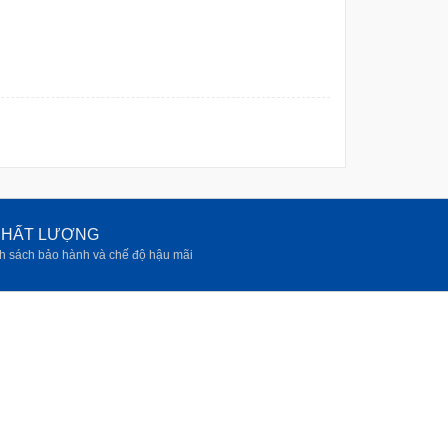
 CHẤT LƯỢNG
h sách bảo hành và chế độ hậu mãi