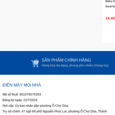
Điều h
Inver
8(mẫu
14.45
SẢN PHẨM CHÍNH HÃNG
Hàng hóa đa dạng, phong phú nhiều chủng loại
ĐIỆN MÁY MỌI NHÀ
Mã số thuế: 001076070393
Đăng ký ngày: 22/7/2026
Nơi cấp: Ủy ban nhân dân phường Ô Chợ Dừa
Trụ sở chính: 47 ngõ 69 phố Nguyễn Phúc Lai, phường Ô Chợ Dừa, Thành