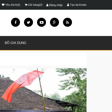
Yêu thích(0)
Giỏ hàng(0)
Tạo tài khoản
Đăng nhập
ĐỒ GIA DỤNG